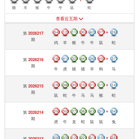
雞
羊
猴
牛
牛
鼠
蛇
查看近五期
34
12
11
30
42
07
26
第
2026217
期
鸡
羊
猴
牛
牛
鼠
蛇
18
41
32
44
36
45
37
第
2026216
期
牛
虎
猪
猪
羊
狗
马
19
38
30
13
01
11
14
第
2026215
期
鼠
蛇
牛
马
马
猴
蛇
29
30
27
38
43
31
04
第
2026214
期
虎
牛
龙
蛇
鼠
鼠
兔
09
05
12
22
01
15
35
第
2026213